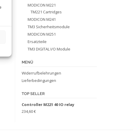
MODICON M221
e
TM221 Cartridges
MODICON M241
TM3 Sicherheitsmodule
MODICON M251
Ersatzteile
TM3 DIGITAL I/O Module
MENÜ
Widerrufbelehrungen
Lieferbedingungen
TOP SELLER
Controller M221 40 IO relay
234,60
€