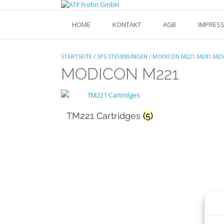
Skip
to
content
HOME
KONTAKT
AGB
IMPRES
STARTSEITE
/
SPS STEUERUNGEN
/
MODICON M221-M241-M25
MODICON M221
TM221 Cartridges
(5)