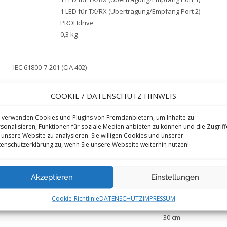
1 LED für TX/RX (Übertragung/Empfang Port 2)
PROFIdrive
0,3 kg
IEC 61800-7-201 (CiA 402)
COOKIE / DATENSCHUTZ HINWEIS
1
PCE
1
 verwenden Cookies und Plugins von Fremdanbietern, um Inhalte zu
58 g
sonalisieren, Funktionen für soziale Medien anbieten zu können und die Zugriff
 unsere Website zu analysieren. Sie willigen Cookies und unserer
4,6 cm
enschutzerklärung zu, wenn Sie unsere Webseite weiterhin nutzen!
6,5 cm
8,9 cm
2
S03
Akzeptieren
Einstellungen
100
6,877 kg
Cookie-Richtlinie
DATENSCHUTZ
IMPRESSUM
30 cm
30 cm