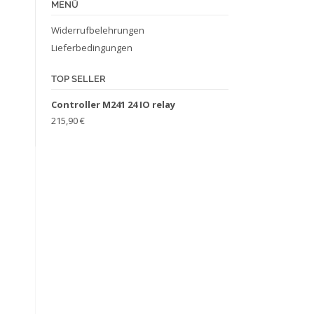
MENÜ
Widerrufbelehrungen
Lieferbedingungen
TOP SELLER
Controller M241 24 IO relay
215,90
€