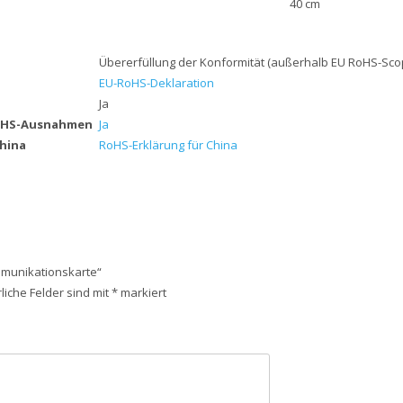
40 cm
Übererfüllung der Konformität (außerhalb EU RoHS-Sco
EU-RoHS-Deklaration
Ja
RoHS-Ausnahmen
Ja
China
RoHS-Erklärung für China
mmunikationskarte“
liche Felder sind mit
*
markiert