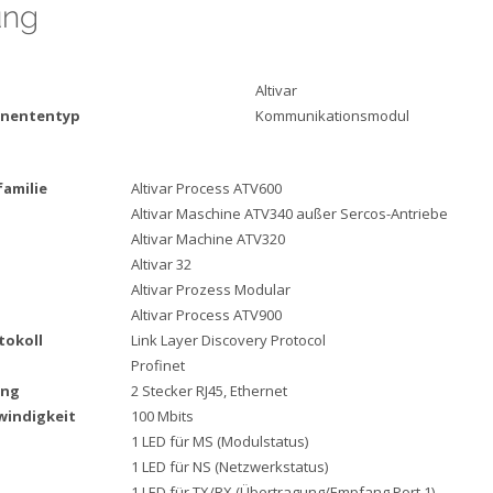
ung
Altivar
onententyp
Kommunikationsmodul
amilie
Altivar Process ATV600
Altivar Maschine ATV340 außer Sercos-Antriebe
Altivar Machine ATV320
Altivar 32
Altivar Prozess Modular
Altivar Process ATV900
okoll
Link Layer Discovery Protocol
Profinet
ung
2 Stecker RJ45, Ethernet
indigkeit
100 Mbits
1 LED für MS (Modulstatus)
1 LED für NS (Netzwerkstatus)
1 LED für TX/RX (Übertragung/Empfang Port 1)