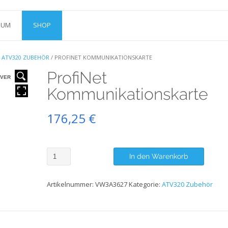
SUM
SHOP
/
ATV320 ZUBEHÖR
/ PROFINET KOMMUNIKATIONSKARTE
ProfiNet
VER
Kommunikationskarte
176,25
€
ProfiNet
In den Warenkorb
Kommunikationskarte
Menge
Artikelnummer:
VW3A3627
Kategorie:
ATV320 Zubehör