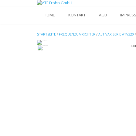
Skip
to
content
HOME
KONTAKT
AGB
IMPRES
STARTSEITE
/
FREQUENZUMRICHTER
/
ALTIVAR SERIE ATV320
HO