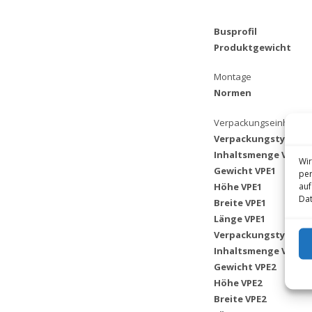
Busprofil
Produktgewicht
Montage
Normen
Verpackungseinheiten
Verpackungstyp VPE
Inhaltsmenge VPE1
Wir
Gewicht VPE1
per
auf
Höhe VPE1
Dat
Breite VPE1
Länge VPE1
Verpackungstyp VPE
Inhaltsmenge VPE2
Gewicht VPE2
Höhe VPE2
Breite VPE2